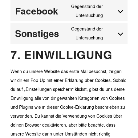
to
Gegenstand der
Facebook
enfold
service
Untersuchung
Consent
wordpress
to
Gegenstand der
Sonstiges
service
Untersuchung
Consent
facebook
to
7. EINWILLIGUNG
service
sonstiges
Wenn du unsere Website das erste Mal besuchst, zeigen
wir dir ein Pop-Up mit einer Erklärung über Cookies. Sobald
du auf „Einstellungen speichern“ klickst, gibst du uns deine
Einwilligung alle von dir gewählten Kategorien von Cookies
und Plugins wie in dieser Cookie-Erklärung beschrieben zu
verwenden. Du kannst die Verwendung von Cookies über
deinen Browser deaktivieren, aber bitte beachte, dass
unsere Website dann unter Umständen nicht richtig